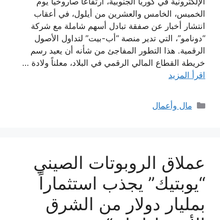
الإلكترونية في كوريا الجنوبية، ارتفاعاً صاروخياً يوم
الخميس، الخامس والعشرين من أيلول، في أعقاب
انتشار أخبار عن صفقة تبادل أسهم شاملة مع شركة
“دونامو”، التي تدير منصة “أب-بيت” لتداول الأصول
الرقمية. هذا التطور المفاجئ من شأنه أن يعيد رسم
خريطة القطاع المالي الرقمي في البلاد، معلناً ولادة …
اقرأ المزيد
التصنيفات
مال وأعمال
عملاق الروبوتات الصيني
“يوبتيك” يجذب استثماراً
بمليار دولار من الشرق