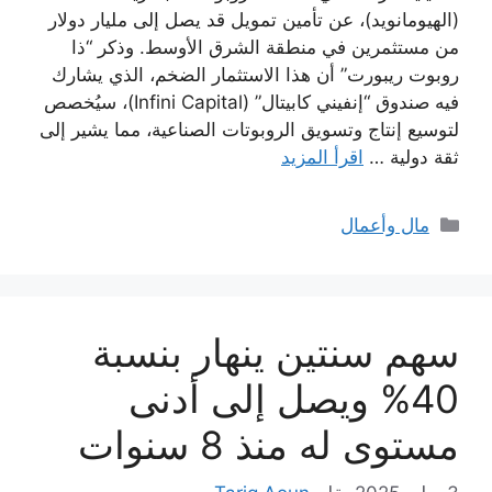
(الهيومانويد)، عن تأمين تمويل قد يصل إلى مليار دولار
من مستثمرين في منطقة الشرق الأوسط. وذكر “ذا
روبوت ريبورت” أن هذا الاستثمار الضخم، الذي يشارك
فيه صندوق “إنفيني كابيتال” (Infini Capital)، سيُخصص
لتوسيع إنتاج وتسويق الروبوتات الصناعية، مما يشير إلى
ثقة دولية …
اقرأ المزيد
التصنيفات
مال وأعمال
سهم سنتين ينهار بنسبة
40% ويصل إلى أدنى
مستوى له منذ 8 سنوات