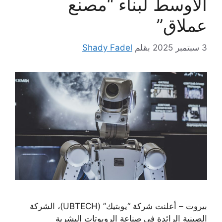
الأوسط لبناء “مصنع
عملاق”
3 سبتمبر 2025
بقلم
Shady Fadel
بيروت – أعلنت شركة “يوبتيك” (UBTECH)، الشركة
الصينية الرائدة في صناعة الروبوتات البشرية