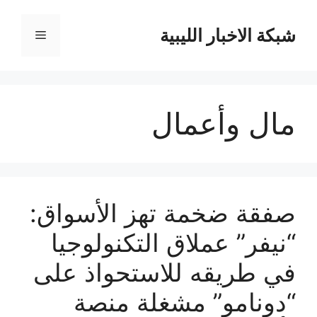
نتقل
لى
شبكة الاخبار الليبية
القائمة
لمحتوى
مال وأعمال
صفقة ضخمة تهز الأسواق:
“نيفر” عملاق التكنولوجيا
في طريقه للاستحواذ على
“دونامو” مشغلة منصة