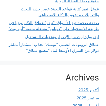
حقبة محطة الفضاء الدولية
غوغل تعيد كتابة قواعد اللعبة: عصر جديد للبحث
والتحليلات مدعوم بالذكاء الاصطناعي
صفقة ضخمة تهز الأسواق: “نيفر” عملاق التكنولوجيا في
طريقه للاستحواذ على “دونامو” مشغلة منصة “أب-بيت”
ليفربول: إرث من الإصرار وتحديات المستقبل
عملاق الروبوتات الصيني “يوبتيك” يجذب استثماراً بمليار
دولار من الشرق الأوسط لبناء “مصنع عملاق”
Archives
أكتوبر 2025
سبتمبر 2025
أغسطس 2025